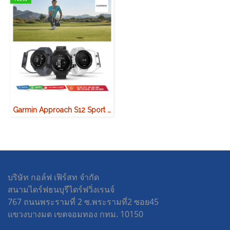
Garmin Approach S12 Sport Watch
บริษัท กอล์ฟ เฟิร์สท จำกัด
สนามไดร์ฟธนบุรีไดร์ฟวิ่งเรนจ์
767 ถนนพระรามที่ 2 ซ.พระรามที่2 ซอย45
แขวงบางมด เขตจอมทอง กทม. 10150