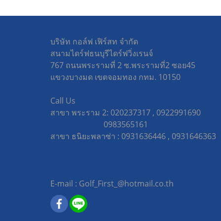
บริษัท กอล์ฟ เฟิร์สท จำกัด
สนามไดร์ฟธนบุรีไดร์ฟวิ่งเรนจ์
767 ถนนพระรามที่ 2 ซ.พระรามที่2 ซอย45
แขวงบางมด เขตจอมทอง กทม. 10150
Call Us
สาขา พระราม 2: 020237317 , 0922991690
0983565161
สาขา ธนิยะพลาซ่า : 0931636446 , 09316463
E-mail : Golf_First_@hotmail.co.th