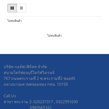
ไม่พบสินค้า
ไม่พบสินค้า
บริษัท กอล์ฟ เฟิร์สท จำกัด
สนามไดร์ฟธนบุรีไดร์ฟวิ่งเรนจ์
767 ถนนพระรามที่ 2 ซ.พระรามที่2 ซอย45
แขวงบางมด เขตจอมทอง กทม. 10150
Call Us
สาขา พระราม 2: 020237317 , 0922991690
0983565161