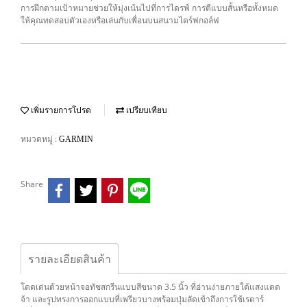
การฝึกตามเป้าหมายช่วยให้มุ่งเน้นไปที่การไดรฟ์ การตีแบบสั้นหรือทั้งหมด
ให้คุณทดสอบตัวเองหรือเล่นกับเพื่อนบนสนามไดร์ฟกอล์ฟ
เพิ่มรายการโปรด
เปรียบเทียบ
หมวดหมู่ :
GARMIN
Share
รายละเอียดสินค้า
โดดเด่นด้วยหน้าจอทัชสกรีนแบบสีขนาด 3.5 นิ้ว ที่อ่านง่ายภายใต้แสงแดด
จ้า และรูปทรงการออกแบบที่เพรียวบางพร้อมปุ่มลัดเข้าถึงการใช้เรดาร์