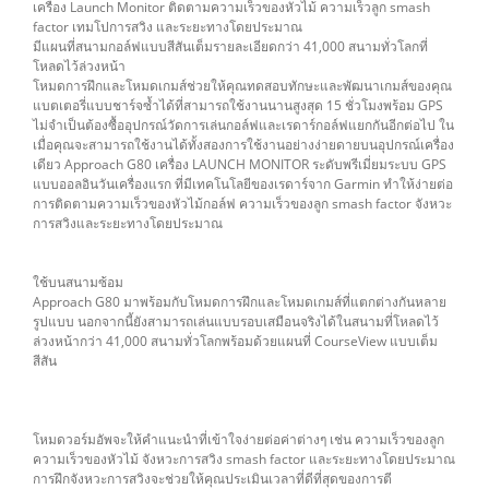
เครื่อง Launch Monitor ติดตามความเร็วของหัวไม้ ความเร็วลูก smash
factor เทมโปการสวิง และระยะทางโดยประมาณ
มีแผนที่สนามกอล์ฟแบบสีสันเต็มรายละเอียดกว่า 41,000 สนามทั่วโลกที่
โหลดไว้ล่วงหน้า
โหมดการฝึกและโหมดเกมส์ช่วยให้คุณทดสอบทักษะและพัฒนาเกมส์ของคุณ
แบตเตอรี่แบบชาร์จซ้ำได้ที่สามารถใช้งานนานสูงสุด 15 ชั่วโมงพร้อม GPS
ไม่จำเป็นต้องซื้ออุปกรณ์วัดการเล่นกอล์ฟและเรดาร์กอล์ฟแยกกันอีกต่อไป ใน
เมื่อคุณจะสามารถใช้งานได้ทั้งสองการใช้งานอย่างง่ายดายบนอุปกรณ์เครื่อง
เดียว Approach G80 เครื่อง LAUNCH MONITOR ระดับพรีเมี่ยมระบบ GPS
แบบออลอินวันเครื่องแรก ที่มีเทคโนโลยีของเรดาร์จาก Garmin ทำให้ง่ายต่อ
การติดตามความเร็วของหัวไม้กอล์ฟ ความเร็วของลูก smash factor จังหวะ
การสวิงและระยะทางโดยประมาณ
ใช้บนสนามซ้อม
Approach G80 มาพร้อมกับโหมดการฝึกและโหมดเกมส์ที่แตกต่างกันหลาย
รูปแบบ นอกจากนี้ยังสามารถเล่นแบบรอบเสมือนจริงได้ในสนามที่โหลดไว้
ล่วงหน้ากว่า 41,000 สนามทั่วโลกพร้อมด้วยแผนที่ CourseView แบบเต็ม
สีสัน
โหมดวอร์มอัพจะให้คำแนะนำที่เข้าใจง่ายต่อค่าต่างๆ เช่น ความเร็วของลูก
ความเร็วของหัวไม้ จังหวะการสวิง smash factor และระยะทางโดยประมาณ
การฝึกจังหวะการสวิงจะช่วยให้คุณประเมินเวลาที่ดีที่สุดของการตี