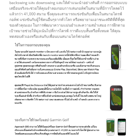
backswing และ downswing และให้คำแนะนำอย่างทันที การออกรอบแบบ
เสมือนจริงจะช่วยให้คุณจำลองรอบการเล่นกอล์ฟในสนามที่มีการโหลดไว้
แล้วกว่า 41,000 สนาม ซึ่งคุณจะสามารถแข่งขันกับเพื่อนในสนามไดรฟ์
กอล์ฟ แข่งขันกับผู้ใช้คนอื่นๆจากทั่วโลก หรือพยายามเอาชนะสถิติที่ดีที่สุด
ของตัวคุณเอง ในการพัฒนาความแม่นยำและความสม่ำเสมอ การฝึกตาม
เป้าหมายช่วยให้มุ่งเน้นไปที่การไดรฟ์ การตีแบบสั้นหรือทั้งหมด ให้คุณ
ทดสอบตัวเองหรือเล่นกับเพื่อนบนสนามไดร์ฟกอล์ฟ