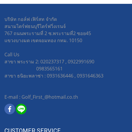
บริษัท กอล์ฟ เฟิร์สท จำกัด
สนามไดร์ฟธนบุรีไดร์ฟวิ่งเรนจ์
767 ถนนพระรามที่ 2 ซ.พระรามที่2 ซอย45
แขวงบางมด เขตจอมทอง กทม. 10150
Call Us
สาขา พระราม 2: 020237317 , 0922991690
0983565161
สาขา ธนิยะพลาซ่า : 0931636446 , 0931646363
E-mail : Golf_First_@hotmail.co.th
CUSTOMER SERVICE