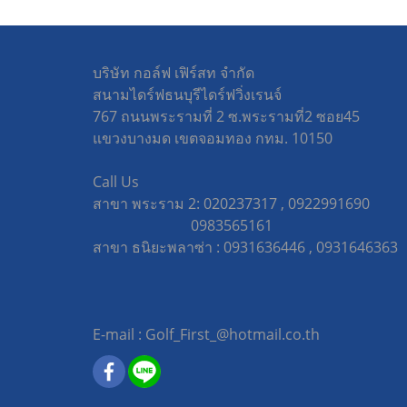
บริษัท กอล์ฟ เฟิร์สท จำกัด
สนามไดร์ฟธนบุรีไดร์ฟวิ่งเรนจ์
767 ถนนพระรามที่ 2 ซ.พระรามที่2 ซอย45
แขวงบางมด เขตจอมทอง กทม. 10150
Call Us
สาขา พระราม 2: 020237317 , 0922991690
0983565161
สาขา ธนิยะพลาซ่า : 0931636446 , 09316463
E-mail : Golf_First_@hotmail.co.th