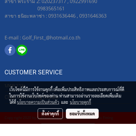
สาขา พระราม 2: 020237317 , 0922991690
0983565161
สาขา ธนิยะพลาซ่า : 0931636446 , 0931646363
E-mail : Golf_First_@hotmail.co.th
CUSTOMER SERVICE
บทความ
เว็บไซต์นี้มีการใช้งานคุกกี้ เพื่อเพิ่มประสิทธิภาพและประสบการณ์ที่ดี
ในการใช้งานเว็บไซต์ของท่าน ท่านสามารถอ่านรายละเอียดเพิ่มเติม
Club 365 Fitting Studio
ได้ที่
นโยบายความเป็นส่วนตัว
และ
นโยบายคุกกี้
ตั้งค่าคุกกี้
ยอมรับทั้งหมด
Copy right 2020 by golffirst-shop ศูนย์รวมอุปกรณ์กอล์ฟ และ Fitting
ผู้เข้าชมวันนี้
237