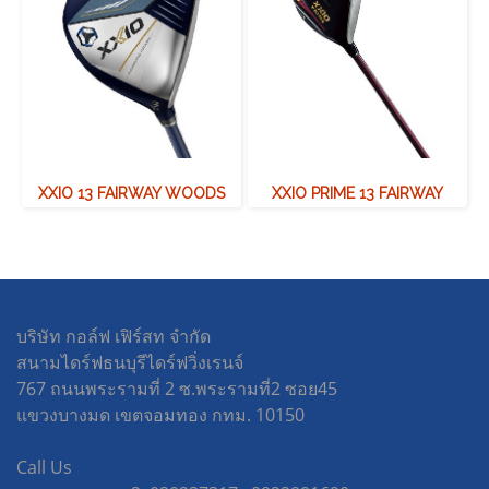
XXIO 13 FAIRWAY WOODS
XXIO PRIME 13 FAIRWAY
บริษัท กอล์ฟ เฟิร์สท จำกัด
สนามไดร์ฟธนบุรีไดร์ฟวิ่งเรนจ์
767 ถนนพระรามที่ 2 ซ.พระรามที่2 ซอย45
แขวงบางมด เขตจอมทอง กทม. 10150
Call Us