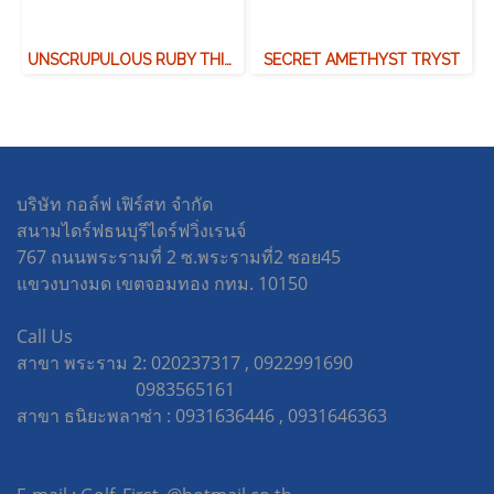
UNSCRUPULOUS RUBY THIEF
SECRET AMETHYST TRYST
บริษัท กอล์ฟ เฟิร์สท จำกัด
สนามไดร์ฟธนบุรีไดร์ฟวิ่งเรนจ์
767 ถนนพระรามที่ 2 ซ.พระรามที่2 ซอย45
แขวงบางมด เขตจอมทอง กทม. 10150
Call Us
สาขา พระราม 2: 020237317 , 0922991690
0983565161
สาขา ธนิยะพลาซ่า : 0931636446 , 0931646363