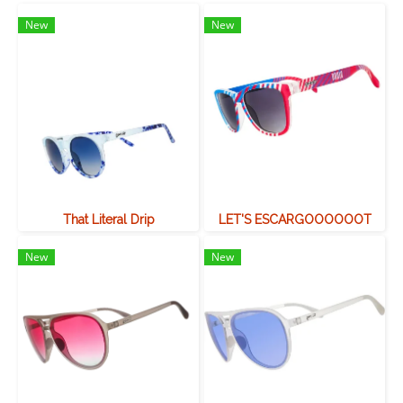
New
New
That Literal Drip
LET'S ESCARGOOOOOOT
New
New