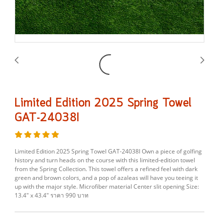
Limited Edition 2025 Spring Towel
GAT-24038I
Limited Edition 2025 Spring Towel GAT-24038I Own a piece of golfing
history and turn heads on the course with this limited-edition towel
from the Spring Collection. This towel offers a refined feel with dark
green and brown colors, and a pop of azaleas will have you teeing it
up with the major style. Microfiber material Center slit opening Size:
13.4″ x 43.4″ ราคา 990 บาท