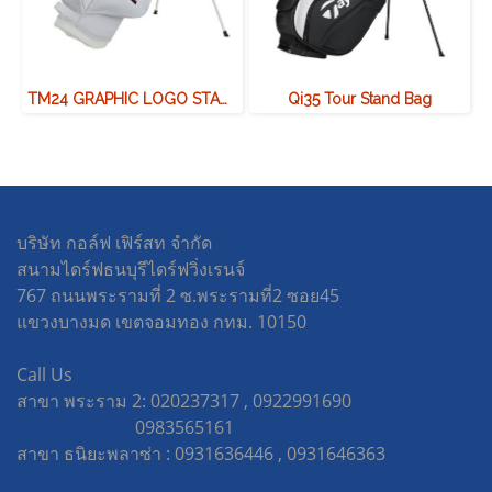
TM24 GRAPHIC LOGO STAND BAG
Qi35 Tour Stand Bag
บริษัท กอล์ฟ เฟิร์สท จำกัด
สนามไดร์ฟธนบุรีไดร์ฟวิ่งเรนจ์
767 ถนนพระรามที่ 2 ซ.พระรามที่2 ซอย45
แขวงบางมด เขตจอมทอง กทม. 10150
Call Us
สาขา พระราม 2: 020237317 , 0922991690
0983565161
สาขา ธนิยะพลาซ่า : 0931636446 , 0931646363