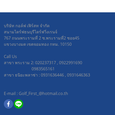
บริษัท กอล์ฟ เฟิร์สท จำกัด
สนามไดร์ฟธนบุรีไดร์ฟวิ่งเรนจ์
767 ถนนพระรามที่ 2 ซ.พระรามที่2 ซอย45
แขวงบางมด เขตจอมทอง กทม. 10150
Call Us
สาขา พระราม 2: 020237317 , 0922991690
0983565161
สาขา ธนิยะพลาซ่า : 0931636446 , 0931646363
E-mail : Golf_First_@hotmail.co.th