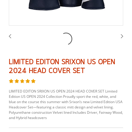
LIMITED EDITON SRIXON US OPEN
2024 HEAD COVER SET
LIMITED EDITON SRIXON US OPEN 2024 HEAD COVER SET Limited
Edition US OPEN 2024 Collection Proudly sport the red, white, and
blue on the course this summer with Srixon’s new Limited Edition USA
Headcover Set—featuring a classic mitt design and velvet lining.
Polyurethane construction Velvet lined Includes Driver, Fairway Wood,
and Hybrid headcovers