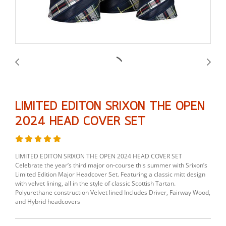
LIMITED EDITON SRIXON THE OPEN
2024 HEAD COVER SET
LIMITED EDITON SRIXON THE OPEN 2024 HEAD COVER SET
Celebrate the year’s third major on-course this summer with Srixon’s
Limited Edition Major Headcover Set. Featuring a classic mitt design
with velvet lining, all in the style of classic Scottish Tartan.
Polyurethane construction Velvet lined Includes Driver, Fairway Wood,
and Hybrid headcovers