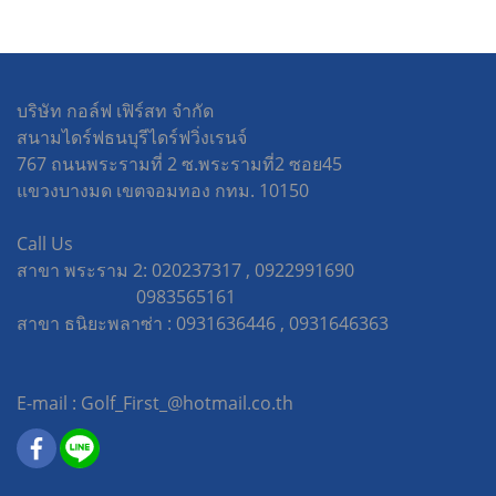
บริษัท กอล์ฟ เฟิร์สท จำกัด
สนามไดร์ฟธนบุรีไดร์ฟวิ่งเรนจ์
767 ถนนพระรามที่ 2 ซ.พระรามที่2 ซอย45
แขวงบางมด เขตจอมทอง กทม. 10150
Call Us
สาขา พระราม 2: 020237317 , 0922991690
0983565161
สาขา ธนิยะพลาซ่า : 0931636446 , 0931646363
E-mail : Golf_First_@hotmail.co.th