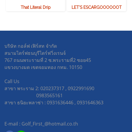
That Literal Drip
LET'S ESCARGOOOOOOT
บริษัท กอล์ฟ เฟิร์สท จำกัด
สนามไดร์ฟธนบุรีไดร์ฟวิ่งเรนจ์
767 ถนนพระรามที่ 2 ซ.พระรามที่2 ซอย45
แขวงบางมด เขตจอมทอง กทม. 10150
Call Us
สาขา พระราม 2: 020237317 , 0922991690
0983565161
สาขา ธนิยะพลาซ่า : 0931636446 , 0931646363
E-mail : Golf_First_@hotmail.co.th