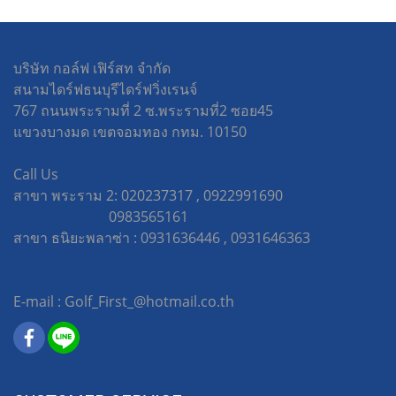
บริษัท กอล์ฟ เฟิร์สท จำกัด
สนามไดร์ฟธนบุรีไดร์ฟวิ่งเรนจ์
767 ถนนพระรามที่ 2 ซ.พระรามที่2 ซอย45
แขวงบางมด เขตจอมทอง กทม. 10150
Call Us
สาขา พระราม 2: 020237317 , 0922991690
0983565161
สาขา ธนิยะพลาซ่า : 0931636446 , 0931646363
E-mail : Golf_First_@hotmail.co.th