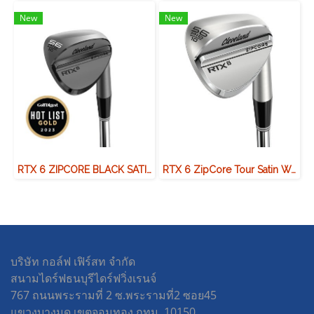
New
New
RTX 6 ZIPCORE BLACK SATIN WEDGE
RTX 6 ZipCore Tour Satin Wedge
บริษัท กอล์ฟ เฟิร์สท จำกัด
สนามไดร์ฟธนบุรีไดร์ฟวิ่งเรนจ์
767 ถนนพระรามที่ 2 ซ.พระรามที่2 ซอย45
แขวงบางมด เขตจอมทอง กทม. 10150