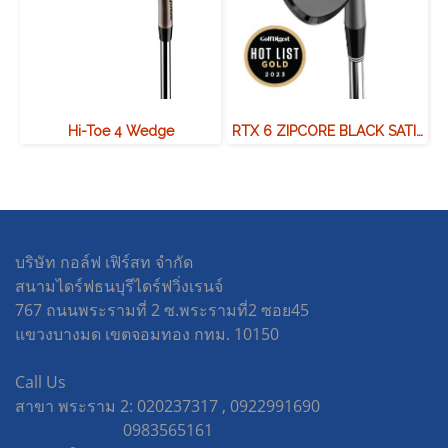
Hi-Toe 4 Wedge
RTX 6 ZIPCORE BLACK SATIN WEDGE
บริษัท กอล์ฟ เฟิร์สท จำกัด
สนามไดร์ฟธนบุรีไดร์ฟวิ่งเรนจ์
767 ถนนพระรามที่ 2 ซ.พระรามที่2 ซอย45
แขวงบางมด เขตจอมทอง กทม. 10150
Call Us
สาขา พระราม 2: 020237317 , 0922991690
0983565161