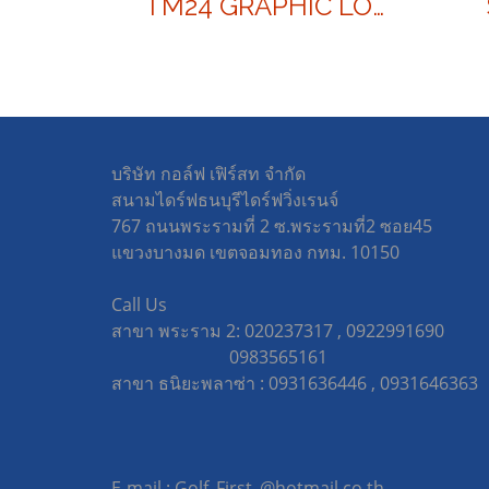
TM24 GRAPHIC LOGO STAND BAG
บริษัท กอล์ฟ เฟิร์สท จำกัด
สนามไดร์ฟธนบุรีไดร์ฟวิ่งเรนจ์
767 ถนนพระรามที่ 2 ซ.พระรามที่2 ซอย45
แขวงบางมด เขตจอมทอง กทม. 10150
Call Us
สาขา พระราม 2: 020237317 , 0922991690
0983565161
สาขา ธนิยะพลาซ่า : 0931636446 , 09316463
E-mail : Golf_First_@hotmail.co.th