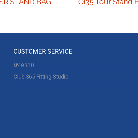
SR STAND BAG
CUSTOMER SERVICE
บทความ
Club 365 Fitting Studio
63