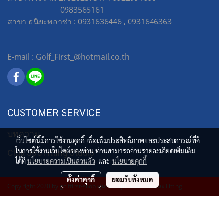
0983565161
สาขา ธนิยะพลาซ่า : 0931636446 , 0931646363
E-mail : Golf_First_@hotmail.co.th
CUSTOMER SERVICE
บทความ
เว็บไซต์นี้มีการใช้งานคุกกี้ เพื่อเพิ่มประสิทธิภาพและประสบการณ์ที่ดี
ในการใช้งานเว็บไซต์ของท่าน ท่านสามารถอ่านรายละเอียดเพิ่มเติม
Club 365 Fitting Studio
ได้ที่
นโยบายความเป็นส่วนตัว
และ
นโยบายคุกกี้
ตั้งค่าคุกกี้
ยอมรับทั้งหมด
Copy right 2020 by golffirst-shop ศูนย์รวมอุปกรณ์กอล์ฟ และ Fitting
ผู้เข้าชมวันนี้
1
Powered by
MakeWebEasy.com