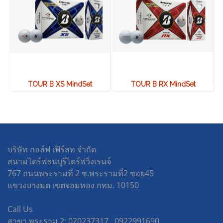
TOUR B XS MindSet
TOUR B RX MindSet
บริษัท กอล์ฟ เฟิร์สท จำกัด
สนามไดร์ฟธนบุรีไดร์ฟวิ่งเรนจ์
767 ถนนพระรามที่ 2 ซ.พระรามที่2 ซอย45
แขวงบางมด เขตจอมทอง กทม. 10150
Call Us
สาขา พระราม 2: 020237317 , 0922991690