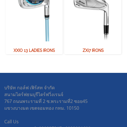
XXIO 13 LADIES IRONS
ZXi7 IRONS
บริษัท กอล์ฟ เฟิร์สท จำกัด
สนามไดร์ฟธนบุรีไดร์ฟวิ่งเรนจ์
767 ถนนพระรามที่ 2 ซ.พระรามที่2 ซอย45
แขวงบางมด เขตจอมทอง กทม. 10150
Call Us