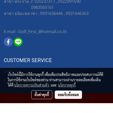
สาขา พระราม 2: 020237317 , 0922991690
0983565161
สาขา ธนิยะพลาซ่า : 0931636446 , 0931646363
E-mail : Golf_First_@hotmail.co.th
CUSTOMER SERVICE
บทความ
เว็บไซต์นี้มีการใช้งานคุกกี้ เพื่อเพิ่มประสิทธิภาพและประสบการณ์ที่ดี
ในการใช้งานเว็บไซต์ของท่าน ท่านสามารถอ่านรายละเอียดเพิ่มเติม
Club 365 Fitting Studio
ได้ที่
นโยบายความเป็นส่วนตัว
และ
นโยบายคุกกี้
ตั้งค่าคุกกี้
ยอมรับทั้งหมด
Copy right 2020 by golffirst-shop ศูนย์รวมอุปกรณ์กอล์ฟ และ Fitting
ผู้เข้าชมวันนี้
1