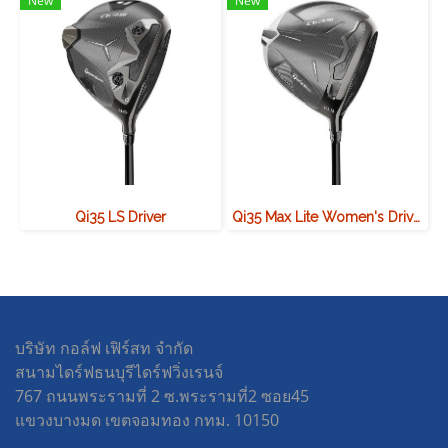
New
New
Qi35 LS Driver
Qi35 Max Lite Women's Driver
บริษัท กอล์ฟ เฟิร์สท จำกัด
สนามไดร์ฟธนบุรีไดร์ฟวิ่งเรนจ์
767 ถนนพระรามที่ 2 ซ.พระรามที่2 ซอย45
แขวงบางมด เขตจอมทอง กทม. 10150