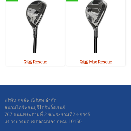
Qi35 Rescue
Qi35 Max Rescue
บริษัท กอล์ฟ เฟิร์สท จำกัด
สนามไดร์ฟธนบุรีไดร์ฟวิ่งเรนจ์
767 ถนนพระรามที่ 2 ซ.พระรามที่2 ซอย45
แขวงบางมด เขตจอมทอง กทม. 10150