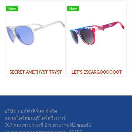
New
New
SECRET AMETHYST TRYST
LET'S ESCARGOOOOOOT
บริษัท กอล์ฟ เฟิร์สท จำกัด
สนามไดร์ฟธนบุรีไดร์ฟวิ่งเรนจ์
767 ถนนพระรามที่ 2 ซ.พระรามที่2 ซอย45