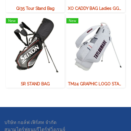
Qi35 Tour Stand Bag
XO CADDY BAG Ladies GGC-X143W
New
New
SR STAND BAG
TM24 GRAPHIC LOGO STAND BAG
บริษัท กอล์ฟ เฟิร์สท จำกัด
สนามไดร์ฟธนบุรีไดร์ฟวิ่งเรนจ์