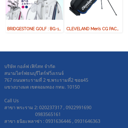
BRIDGESTONE GOLF : BG-100L 8-piece set with caddy bag
CLEVELAND Men’s CG PACK (GRAPHITE)
บริษัท กอล์ฟ เฟิร์สท จำกัด
สนามไดร์ฟธนบุรีไดร์ฟวิ่งเรนจ์
767 ถนนพระรามที่ 2 ซ.พระรามที่2 ซอย45
แขวงบางมด เขตจอมทอง กทม. 10150
Call Us
สาขา พระราม 2: 020237317 , 0922991690
0983565161
สาขา ธนิยะพลาซ่า : 0931636446 , 0931646363