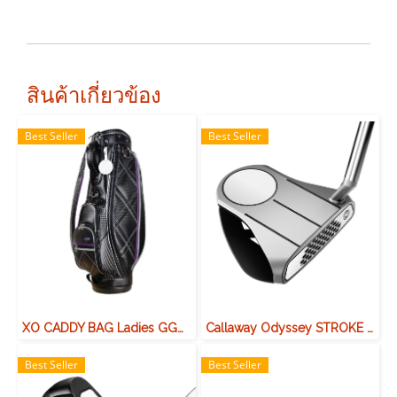
สินค้าเกี่ยวข้อง
Best Seller
Best Seller
XO CADDY BAG Ladies GGC-X143W
Callaway Odyssey STROKE LAB R-BALL PUTTER OS แบบ S
Best Seller
Best Seller