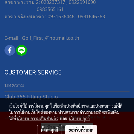
สาขา พระราม 2: 020237317 , 0922991690
0983565161
สาขา ธนิยะพลาซ่า : 0931636446 , 0931646363
E-mail : Golf_First_@hotmail.co.th
CUSTOMER SERVICE
บทความ
Club 365 Fitting Studio
เว็บไซต์นี้มีการใช้งานคุกกี้ เพื่อเพิ่มประสิทธิภาพและประสบการณ์ที่ดี
ในการใช้งานเว็บไซต์ของท่าน ท่านสามารถอ่านรายละเอียดเพิ่มเติม
Copy right 2020 by golffirst-shop ศูนย์รวมอุปกรณ์กอล์ฟ และ Fitting
ได้ที่
นโยบายความเป็นส่วนตัว
และ
นโยบายคุกกี้
ผู้เข้าชมวันนี้
57
ตั้งค่าคุกกี้
ยอมรับทั้งหมด