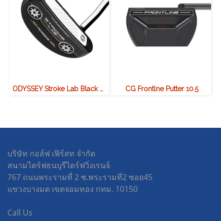
ODYSSEY Stroke Lab Black Rossie Putter
CG Frontlne Putter 10.5
บริษัท กอล์ฟ เฟิร์สท จำกัด
สนามไดร์ฟธนบุรีไดร์ฟวิ่งเรนจ์
767 ถนนพระรามที่ 2 ซ.พระรามที่2 ซอย45
แขวงบางมด เขตจอมทอง กทม. 10150
Call Us