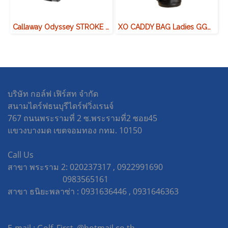
Callaway Odyssey STROKE LAB R-BALL PUTTER OS แบบ S
XO CADDY BAG Ladies GGC-X143W
บริษัท กอล์ฟ เฟิร์สท จำกัด
สนามไดร์ฟธนบุรีไดร์ฟวิ่งเรนจ์
767 ถนนพระรามที่ 2 ซ.พระรามที่2 ซอย45
แขวงบางมด เขตจอมทอง กทม. 10150
Call Us
สาขา พระราม 2: 020237317 , 0922991690
0983565161
สาขา ธนิยะพลาซ่า : 0931636446 , 0931646363
E-mail : Golf_First_@hotmail.co.th