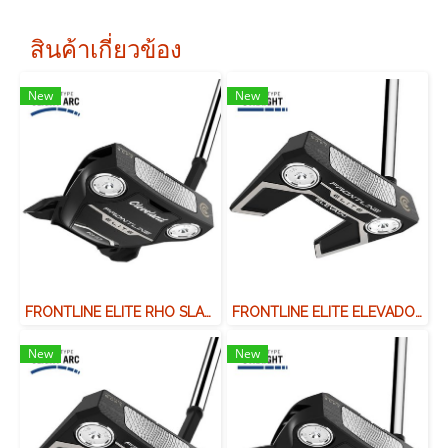
สินค้าเกี่ยวข้อง
New
New
FRONTLINE ELITE RHO SLAN NECK
FRONTLINE ELITE ELEVADO SINGLE BEND
New
New