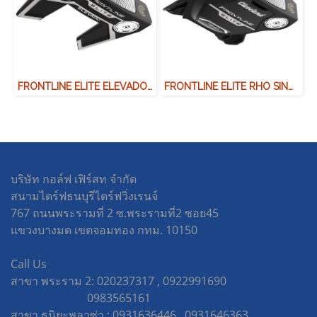
FRONTLINE ELITE ELEVADO SLANT NECK
FRONTLINE ELITE RHO SINGLE BEND
บริษัท กอล์ฟ เฟิร์สท จำกัด
สนามไดร์ฟธนบุรีไดร์ฟวิ่งเรนจ์
767 ถนนพระรามที่ 2 ซ.พระรามที่2 ซอย45
แขวงบางมด เขตจอมทอง กทม. 10150
Call Us
สาขา พระราม 2: 020237317 , 0922991690
0983565161
สาขา ธนิยะพลาซ่า : 0931636446 , 0931646363