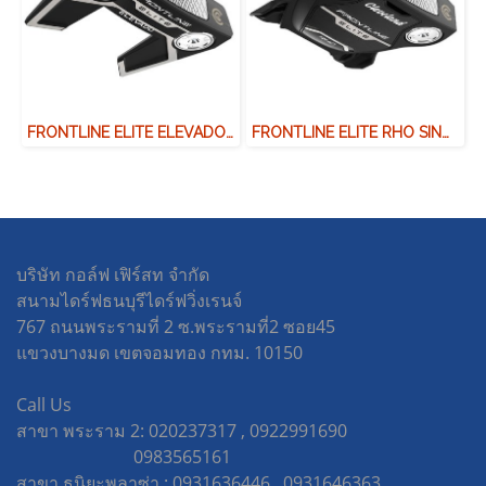
FRONTLINE ELITE ELEVADO SLANT NECK
FRONTLINE ELITE RHO SINGLE BEND
บริษัท กอล์ฟ เฟิร์สท จำกัด
สนามไดร์ฟธนบุรีไดร์ฟวิ่งเรนจ์
767 ถนนพระรามที่ 2 ซ.พระรามที่2 ซอย45
แขวงบางมด เขตจอมทอง กทม. 10150
Call Us
สาขา พระราม 2: 020237317 , 0922991690
0983565161
สาขา ธนิยะพลาซ่า : 0931636446 , 0931646363