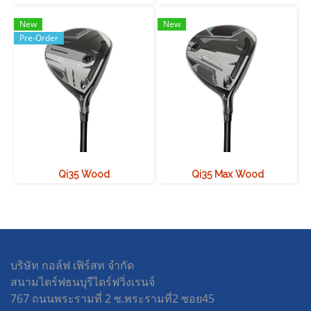
New
New
Pre-Order
Qi35 Wood
Qi35 Max Wood
บริษัท กอล์ฟ เฟิร์สท จำกัด
สนามไดร์ฟธนบุรีไดร์ฟวิ่งเรนจ์
767 ถนนพระรามที่ 2 ซ.พระรามที่2 ซอย45