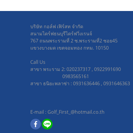
บริษัท กอล์ฟ เฟิร์สท จำกัด
สนามไดร์ฟธนบุรีไดร์ฟวิ่งเรนจ์
767 ถนนพระรามที่ 2 ซ.พระรามที่2 ซอย45
แขวงบางมด เขตจอมทอง กทม. 10150
Call Us
สาขา พระราม 2: 020237317 , 0922991690
0983565161
สาขา ธนิยะพลาซ่า : 0931636446 , 09316463
E-mail : Golf_First_@hotmail.co.th