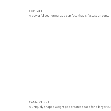
CUP FACE
A powerful yet normalized cup face that is fastest on cente
CANNON SOLE
A uniquely shaped weight pad creates space for a larger cup