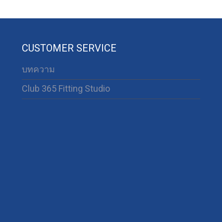
CUSTOMER SERVICE
บทความ
Club 365 Fitting Studio
63