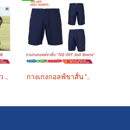
กางเกงกอล์ฟขายาว ON TOUR
กางเกงกอลฟ์ขาสั้น "TEE-OFF Golf Shorts"