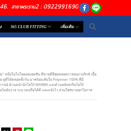
6446. สาขาพระราม2 : 0922991690
ง
365 CLUB FITTING
เพิ่มเติม
" หนึ่งในโปโลคอลเลคชัน ที่ขายดีที่สุดตลอดกาลของวอริกซ์ เนื้อ
่าย ดูดีได้ตลอดทั้งวัน มาพร้อมเส้นใย Polyester 100% ที่มี
การณ์ ด้านหน้าปักโลโก้ WARRIX และด้านหลังสกรีนโลโก้
อไม่ยับง่าย ระบายเหงื่อได้ดี และแห้งไว สวมใส่สบายทุกโอกาส