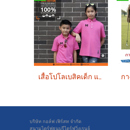
เสื้อโปโลเบสิคเด็ก แขนสั้น KID VER.
บริษัท กอล์ฟ เฟิร์สท จำกัด
สนามไดร์ฟธนบุรีไดร์ฟวิ่งเรนจ์